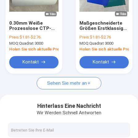
Über uns
Fabrik-Ausflug
0.30mm Weiße
Maßgeschneiderte
Prozesslose CTP-
Größen Erstklassige
Qualitätskontrolle
Druckplatte und
positive UV-CTP-
Preis:
$1.81-$2.76
Preis:
$1.81-$2.76
Unterstützung
Druckplatte mit
MOQ:
Quadrat 3000
MOQ:
Quadrat 3000
Anpassung Größe
Entwicklungsbreite
Kontakt US
Holen Sie sich aktuelle Preis
Holen Sie sich aktuelle Preis
Nachrichten
Kontakt
Kontakt
Fälle
Sehen Sie mehr an
Fordern Sie ein Zitat
Hinterlass Eine Nachricht
Wir Werden Schnell Antworten
Ctp-Platten-Herstellungs-Maschine
thermische CTP-Maschine