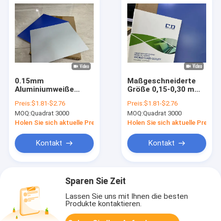
0.15mm
Maßgeschneiderte
Aluminiumweiße
Größe 0,15-0,30 mm
Prozesslose CTP-
Dicke CTP-Platte für
Preis:
$1.81-$2.76
Preis:
$1.81-$2.76
Druckplatte für
Offsetdruck
MOQ:
Quadrat 3000
MOQ:
Quadrat 3000
Offsetdruck
Holen Sie sich aktuelle Preis
Holen Sie sich aktuelle Preis
Kontakt
Kontakt
Sparen Sie Zeit
Lassen Sie uns mit Ihnen die besten
Produkte kontaktieren.