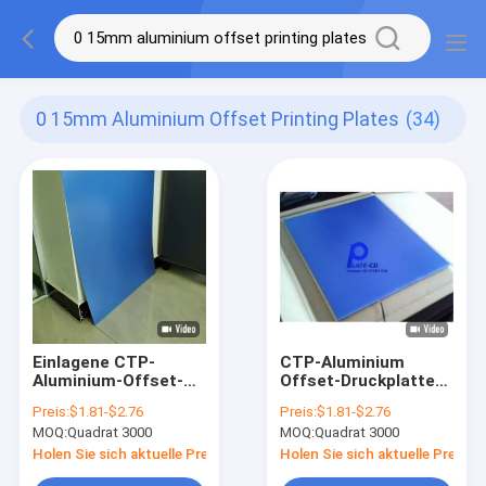
0 15mm Aluminium Offset Printing Plates
(34)
Einlagene CTP-
CTP-Aluminium
Aluminium-Offset-
Offset-Druckplatten
Druckplatten
0,15 mm
Preis:
$1.81-$2.76
Preis:
$1.81-$2.76
Prozesslose
Doppelbeschichtung
MOQ:
Quadrat 3000
MOQ:
Quadrat 3000
Druckplatten 0,15
Prozesslose Platten
mm
Holen Sie sich aktuelle Preis
Holen Sie sich aktuelle Preis