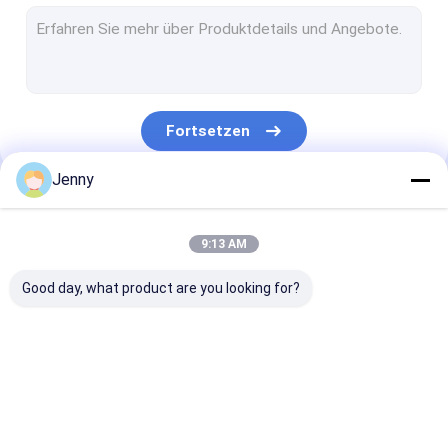
CTCP-Plattendruckmaschine
thermische CTP-Platte
Computer, zum der Maschine zu überziehen
Fortsetzen
Processless-Druckplatten
Jenny
Doppelschicht CTP-Platte
Unsere Kategorien
CTCP-Druckplatten
9:13 AM
UVctp-Platte
Good day, what product are you looking for?
Ps-Platte
Digitaldruckmaschine
Ctp-Platten-
thermische CTP-
CTCP-
Herstellungs-
Maschine
Plattendruck
Maschine