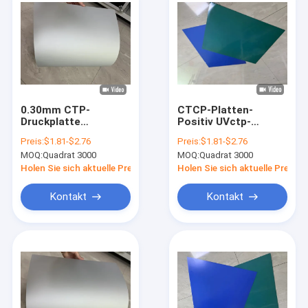
0.30mm CTP-
CTCP-Platten-
Druckplatte
Positiv UVctp-
Prozesslose CTP-
Druckplatten mit
Preis:
$1.81-$2.76
Preis:
$1.81-$2.76
Druckplatte mit
Aluminiumgruppen-
MOQ:
Quadrat 3000
MOQ:
Quadrat 3000
verschiedenen
Legierung 1050/1060
Druckmaschinen
Holen Sie sich aktuelle Preis
Holen Sie sich aktuelle Preis
Kontakt
Kontakt
Haus
Produkte
VR-Show