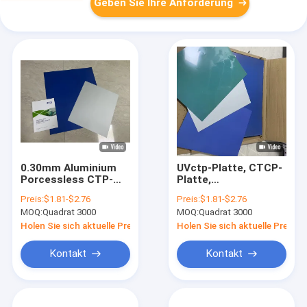
Geben Sie Ihre Anforderung
0.30mm Aluminium
UVctp-Platte, CTCP-
Porcessless CTP-
Platte,
Druckplatte mit
UVdruckplatte, Platte
Preis:
$1.81-$2.76
Preis:
$1.81-$2.76
maximaler
des Offsetdrucks
MOQ:
Quadrat 3000
MOQ:
Quadrat 3000
Spulenbreite
CTCTP, Platte der
hohen Qualität CTCP
Holen Sie sich aktuelle Preis
Holen Sie sich aktuelle Preis
Kontakt
Kontakt