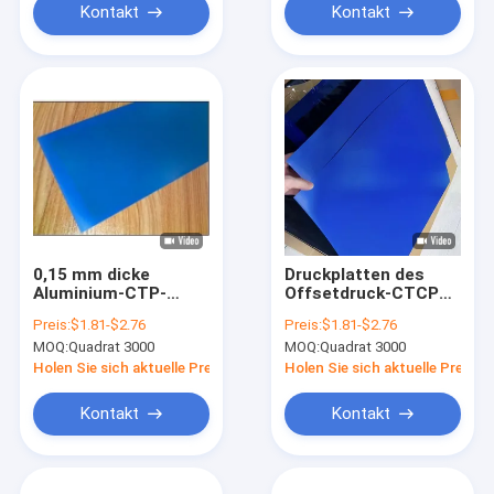
Kontakt
Kontakt
0,15 mm dicke
Druckplatten des
Aluminium-CTP-
Offsetdruck-CTCP
Offsetdruckplatten
für Hoch-Präzisions-
Preis:
$1.81-$2.76
Preis:
$1.81-$2.76
800-850 nm
Drucken
MOQ:
Quadrat 3000
MOQ:
Quadrat 3000
Spektrenempfindlichkeit
Holen Sie sich aktuelle Preis
Holen Sie sich aktuelle Preis
Kontakt
Kontakt