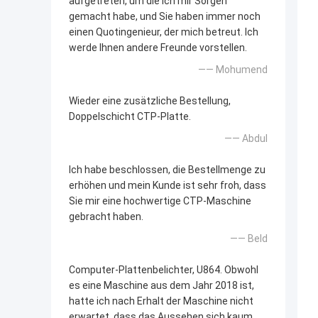
aufgetreten, um die ich mir Sorgen
gemacht habe, und Sie haben immer noch
einen Quotingenieur, der mich betreut. Ich
werde Ihnen andere Freunde vorstellen.
—— Mohumend
Wieder eine zusätzliche Bestellung,
Doppelschicht CTP-Platte.
—— Abdul
Ich habe beschlossen, die Bestellmenge zu
erhöhen und mein Kunde ist sehr froh, dass
Sie mir eine hochwertige CTP-Maschine
gebracht haben.
—— Beld
Computer-Plattenbelichter, U864. Obwohl
es eine Maschine aus dem Jahr 2018 ist,
hatte ich nach Erhalt der Maschine nicht
erwartet, dass das Aussehen sich kaum