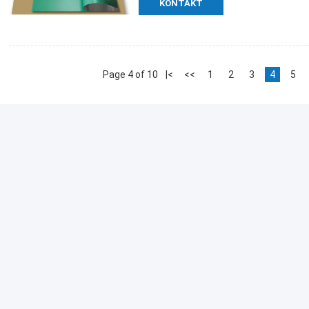
KONTAKT
Page 4 of 10
|<
<<
1
2
3
4
5