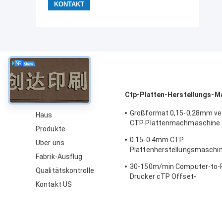
über
Ctp-Platten-Herstellungs-M
Großformat 0,15-0,28mm v
Haus
CTP Plattenmachmaschine
Produkte
Schnellgeschwindigkeit
0.15-0.4mm CTP
Über uns
Plattenherstellungsmaschi
Fabrik-Ausflug
Prozessor, hohe Präzision
30-150m/min Computer-to-P
Qualitätskontrolle
Drucker cTP Offset-
Kontakt US
Druckplattenhersteller 50-6