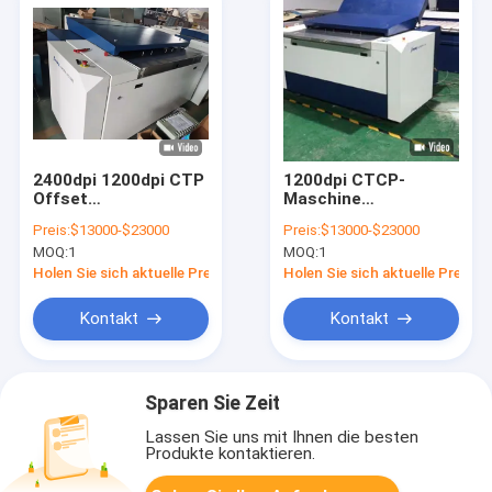
2400dpi 1200dpi CTP
1200dpi CTCP-
Offset
Maschine
Druckplattenbelichter
Vollautomatische
Preis:
$13000-$23000
Preis:
$13000-$23000
2,3KW
Offsetdruckplattenherst
MOQ:
1
MOQ:
1
Holen Sie sich aktuelle Preis
Holen Sie sich aktuelle Preis
Kontakt
Kontakt
Sparen Sie Zeit
Lassen Sie uns mit Ihnen die besten
Produkte kontaktieren.