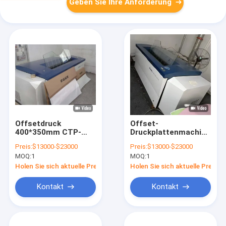
Geben Sie Ihre Anforderung
Offsetdruck
Offset-
400*350mm CTP-
Druckplattenmachine,
Plattenbelichtungsmaschine
Computer-CTP-
Preis:
$13000-$23000
Preis:
$13000-$23000
Präzise Bildgebung
Plattenmaschine
MOQ:
1
MOQ:
1
Holen Sie sich aktuelle Preis
Holen Sie sich aktuelle Preis
Kontakt
Kontakt