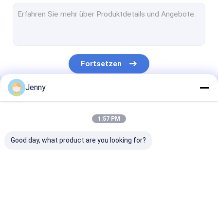
CTCP-Plattendruckmaschine
thermische CTP-Platte
Computer, zum der Maschine zu überziehen
Fortsetzen
Processless-Druckplatten
Jenny
Doppelschicht CTP-Platte
Unsere Kategorien
CTCP-Druckplatten
1:57 PM
UVctp-Platte
Good day, what product are you looking for?
Ps-Platte
Digitaldruckmaschine
Ctp-Platten-
thermische CTP-
CTCP-
Herstellungs-
Maschine
Plattendruck
Maschine