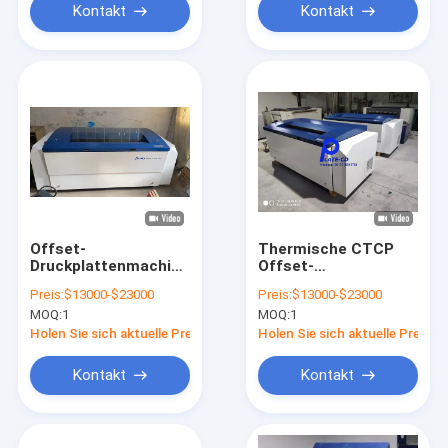
Kontakt
Kontakt
Offset-
Thermische CTCP
Druckplattenmachine,
Offset-
220-Volt-Computer-
Druckplattenmaschine
Preis:
$13000-$23000
Preis:
$13000-$23000
CTP-
220V Lichtenergie-
MOQ:
1
MOQ:
1
Plattenmaschine
Bildgebung
Holen Sie sich aktuelle Preis
Holen Sie sich aktuelle Preis
Kontakt
Kontakt