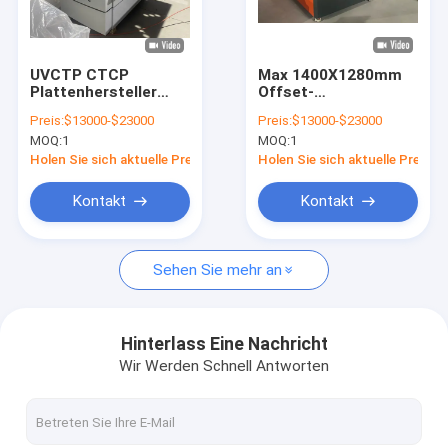
Über uns
Fabrik-Ausflug
UVCTP CTCP
Max 1400X1280mm
Plattenhersteller
Offset-
Qualitätskontrolle
Computer
Plattenherstellmaschine
Preis:
$13000-$23000
Preis:
$13000-$23000
Plattenhersteller
5,5 KVA thermische
MOQ:
1
MOQ:
1
CTP-Plattenanlage
Kontakt US
Holen Sie sich aktuelle Preis
Holen Sie sich aktuelle Preis
Nachrichten
Kontakt
Kontakt
Fälle
Sehen Sie mehr an
Fordern Sie ein Zitat
Hinterlass Eine Nachricht
Wir Werden Schnell Antworten
Ctp-Platten-Herstellungs-Maschine
thermische CTP-Maschine