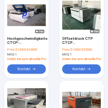
Hochgeschwindigkeits-
Offsetdruck CTP
CTCP-
CTCP
Plattenmaschine
Plattenbelichtungsmasch
Preis:
$13000-$23000
Preis:
$13000-$23000
hohe Präzision
MOQ:
1
MOQ:
1
Holen Sie sich aktuelle Preis
Holen Sie sich aktuelle Preis
Kontakt
Kontakt
Haus
Produkte
VR-Show