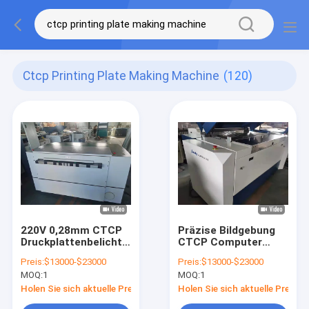
Ctcp Printing Plate Making Machine
(120)
220V 0,28mm CTCP
Präzise Bildgebung
Druckplattenbelichter
CTCP Computer
für die
Plattenmaschine
Preis:
$13000-$23000
Preis:
$13000-$23000
Plattenherstellung
Druckplattenherstellmas
MOQ:
1
MOQ:
1
Holen Sie sich aktuelle Preis
Holen Sie sich aktuelle Preis