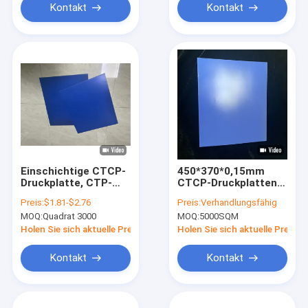
Kontakt
Kontakt
Einschichtige CTCP-
450*370*0,15mm
Druckplatte, CTP-
CTCP-Druckplatten
Druck, positive UV-
mit 50-85mj/cm2
Preis:
$1.81-$2.76
Preis:
Verhandlungsfähig
CTP-Druckplatten
Expositionsenergie
MOQ:
Quadrat 3000
MOQ:
5000SQM
und 60000-80000
Drucken für
Holen Sie sich aktuelle Preis
Holen Sie sich aktuelle Preis
Offsetdruck
Kontakt
Kontakt