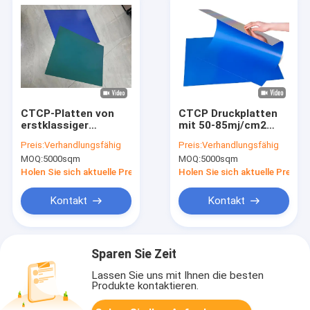
CTCP-Platten von
CTCP Druckplatten
erstklassiger
mit 50-85mj/cm2
Qualität mit einer
Belichtungsenergie
Preis:
Verhandlungsfähig
Preis:
Verhandlungsfähig
Plattenstärke von
für 60000-80000
MOQ:
5000sqm
MOQ:
5000sqm
0,15 mm/0,30 mm für
Drucke und
60000-80000 Drucke
0,15mm/0,30mm
Holen Sie sich aktuelle Preis
Holen Sie sich aktuelle Preis
im Offsetdruck
Plattendicke
Kontakt
Kontakt
Sparen Sie Zeit
Lassen Sie uns mit Ihnen die besten
Produkte kontaktieren.