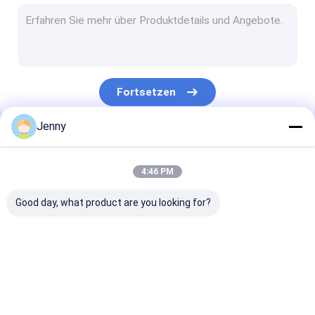
CTCP-Plattendruckmaschine
thermische CTP-Platte
Computer, zum der Maschine zu überziehen
Fortsetzen
Processless-Druckplatten
Jenny
Doppelschicht CTP-Platte
Unsere Kategorien
CTCP-Druckplatten
4:46 PM
UVctp-Platte
Good day, what product are you looking for?
Ps-Platte
Digitaldruckmaschine
Ctp-Platten-
thermische CTP-
CTCP-
Herstellungs-
Maschine
Plattendruck
Maschine