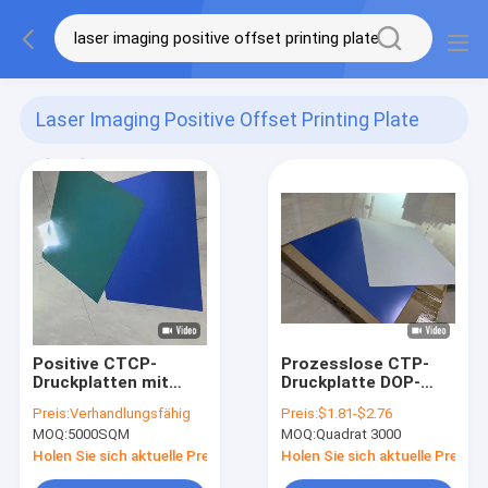
Laser Imaging Positive Offset Printing Plate
(120)
Positive CTCP-
Prozesslose CTP-
Druckplatten mit
Druckplatte DOP-
60000-80000 Drucken
Platte 0,15 mm - 0,30
Preis:
Verhandlungsfähig
Preis:
$1.81-$2.76
und 23-26°C Spülzeit
mm Hochauflösende
MOQ:
5000SQM
MOQ:
Quadrat 3000
für Computer bis
umweltfreundliche
Platte
Offsetdruckplatte
Holen Sie sich aktuelle Preis
Holen Sie sich aktuelle Preis
Offsetdruckmaschine