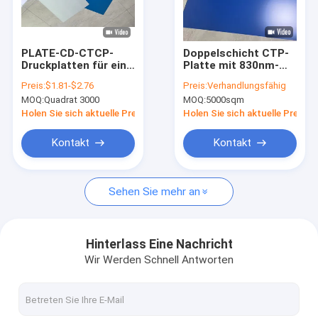
Über uns
Fabrik-Ausflug
PLATE-CD-CTCP-
Doppelschicht CTP-
Druckplatten für eine
Platte mit 830nm-
Qualitätskontrolle
unübertroffene
empfindlicher
Preis:
$1.81-$2.76
Preis:
Verhandlungsfähig
Druckleistung
Lichtquelle und ≤10%
MOQ:
Quadrat 3000
MOQ:
5000sqm
Punktgewinn für
Kontakt US
hochwertigen
Holen Sie sich aktuelle Preis
Holen Sie sich aktuelle Preis
Offsetdruck
Nachrichten
Kontakt
Kontakt
Fälle
Sehen Sie mehr an
Fordern Sie ein Zitat
Hinterlass Eine Nachricht
Wir Werden Schnell Antworten
Ctp-Platten-Herstellungs-Maschine
thermische CTP-Maschine