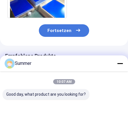
Druckplatte 22-26S
Fortsetzen
Empfohlene Produkte
Summer
10:07 AM
Good day, what product are you looking for?
Umweltfreundliche,
Thermische CTP-
Prozesslose C
chemiefreie,
prozesslose
Platte CD-RM-
prozessfreie
Druckplatte mit 20
Modell mit 22
Druckplatten mit 22-
Monaten
Ausgabezeit