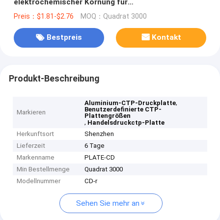
elektrochemischer Körnung für
Tageslichtverarbeitung
Preis：$1.81-$2.76
MOQ：Quadrat 3000
Bestpreis
Kontakt
Produkt-Beschreibung
,
Aluminium-CTP-Druckplatte
Benutzerdefinierte CTP-
Markieren
Plattengrößen
,
Handelsdruckctp-Platte
Herkunftsort
Shenzhen
Lieferzeit
6 Tage
Markenname
PLATE-CD
Min Bestellmenge
Quadrat 3000
Modellnummer
CD-r
Sehen Sie mehr an