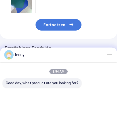
Fortsetzen
Empfohlene Produkte
Jenny
8:54 AM
Good day, what product are you looking for?
Doppelschichtige
Doppelschichtige
Doppelschicht
CTP-Platte mit
CTP-Platte mit
CTP-Platte mi
doppeltem
350.000 Drucken im
sicheren gelbe
Beschichtungsverfahren
ungebackenen
Lichtern, 24
für 350.000
Zustand, 24
Monaten
Bestpreis
Bestpreis
Bestprei