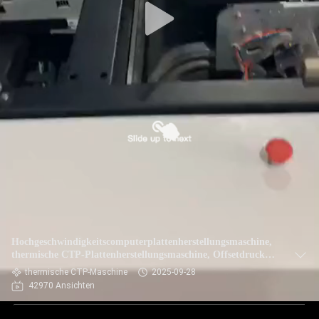
Hochgeschwindigkeitscomputerplattenherstellungsmaschine,
thermische CTP-Plattenherstellungsmaschine, Offsetdruck
CTP-Plattenherstellungsmaschine
thermische CTP-Maschine
2025-09-28
42970 Ansichten