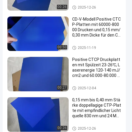
60000-80000 Drucke
CTCP-Druckplatten
00:26
2025-12-26
CD-V-Modell Positive CTC
P-Platten mit 60000-800
00 Drucken und 0,15 mm/
0,30 mm Dicke für den Co
mputer zum Plattendruc
k
CTCP-Druckplatten
00:50
2025-11-19
Positive CTCP Druckplatt
en mit Spülzeit 23-26℃, L
aserenergie 120-140 mJ/
cm2 und 60.000-80.000 D
rucken
CTCP-Druckplatten
00:27
2025-12-04
0,15 mm bis 0,40 mm Stä
rke doppellagige CTP-Plat
te mit empfindlicher Licht
quelle 830 nm und 24 Mon
aten Garantiezeitraum
Doppelschicht CTP-Platte
00:26
2025-12-26