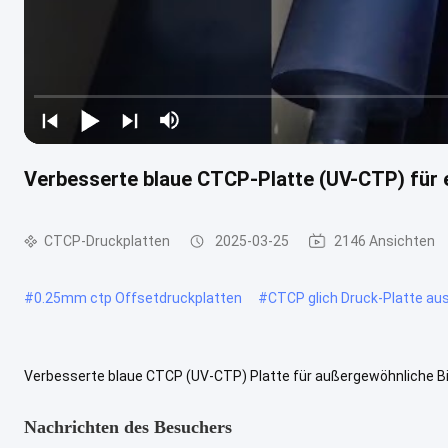
Verbesserte blaue CTCP-Platte (UV-CTP) für e
CTCP-Druckplatten
2025-03-25
2146 Ansichten
#
0.25mm ctp Offsetdruckplatten
#
CTCP glich Druck-Platte au
Verbesserte blaue CTCP (UV-CTP) Platte für außergewöhnliche Bi
Platten, haben die Offsetdruckindustrie revolutioniert, indem sie digi
Nachrichten des Besuchers