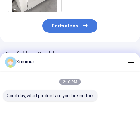
1270dpi Variable Auflösung
Fortsetzen
Empfohlene Produkte
Summer
2:10 PM
Good day, what product are you looking for?
Großplattengröße
CTP-
Computer-zu-
1130 930 Computer-
Plattenherstellung
Platten-Masch
To-Platten-
Maschine
mit 220 V Spa
Maschine, die für
Maximalgröße 1160
die in der Lage 
eine gleichbleibende
960mm Konzipiert
detaillierte
Bestpreis
Bestpreis
Bestprei
Ausgabe und ein
zur Unterstützung
Druckplatten 