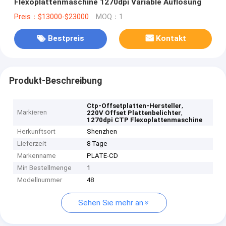
Flexoplattenmaschine 1270dpi Variable Auflösung
Preis：$13000-$23000
MOQ：1
Bestpreis
Kontakt
Produkt-Beschreibung
,
Ctp-Offsetplatten-Hersteller
Markieren
,
220V Offset Plattenbelichter
1270dpi CTP Flexoplattenmaschine
Herkunftsort
Shenzhen
Lieferzeit
8 Tage
Markenname
PLATE-CD
Min Bestellmenge
1
Modellnummer
48
Sehen Sie mehr an