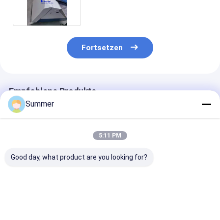
Plattenbelichter
Fortsetzen
Empfohlene Produkte
Summer
5:11 PM
Good day, what product are you looking for?
2300 1255 1200mm
Maximale Leistung
Indoor Consta
Vollautomatischer
1130 930 Thermal
Temperature 2
Thermodrucker, der
Plate Making
Thermal CTP
konsistente Druck
Machine Bietet
Machine Featu
über verschiedene
physikalische
Plate Repeatab
Bestpreis
Bestpreis
Bestprei