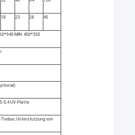
32
48
64
128
18
23
28
45
60*940 MIN: 400*350
m
ptional)
15-0,4 UV-Platte
w-Treiber, Unterstützung von