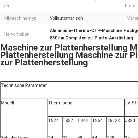
Zeit:
Empfin
MMaschinentyp:
Vollautomatisch
Mater
Aluminium-Thermo-CTP-Maschine
,
Hochge
Hervorheben:
830 nm Computer-zu-Platte-Ausrüstung
Maschine zur Plattenherstellung M
Plattenherstellung Maschine zur P
zur Plattenherstellung
Technische Parameter
Modell
Thermische
UV-Str
T824
T832
T848
T864
T8128
U824