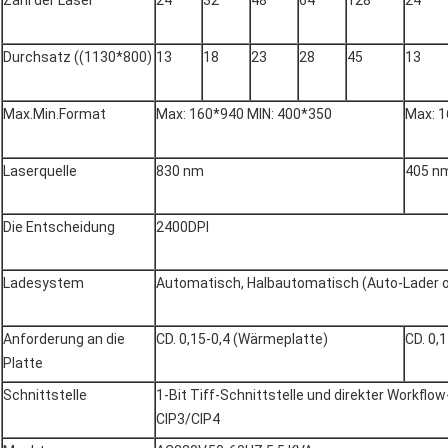
Zahl der Laser
24
32
48
64
128
24
Durchsatz ((1130*800)
13
18
23
28
45
13
Max.Min.Format
Max: 160*940 MIN: 400*350
Max: 1
Laserquelle
830 nm
405 n
Die Entscheidung
2400DPI
Ladesystem
Automatisch, Halbautomatisch (Auto-Lader o
Anforderung an die
CD. 0,15-0,4 (Wärmeplatte)
CD. 0,
Platte
Schnittstelle
1-Bit Tiff-Schnittstelle und direkter Workflo
CIP3/CIP4