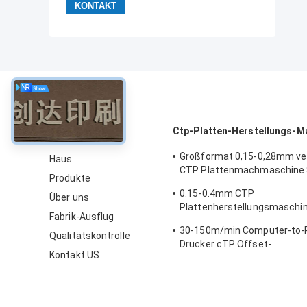
über
Ctp-Platten-Herstellungs-M
Großformat 0,15-0,28mm v
Haus
CTP Plattenmachmaschine
Produkte
Schnellgeschwindigkeit
0.15-0.4mm CTP
Über uns
Plattenherstellungsmaschi
Fabrik-Ausflug
Prozessor, hohe Präzision
30-150m/min Computer-to-P
Qualitätskontrolle
Drucker cTP Offset-
Kontakt US
Druckplattenhersteller 50-6