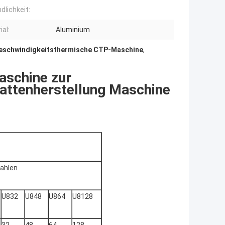
dlichkeit:
ial:
Aluminium
schwindigkeitsthermische CTP-Maschine
,
aschine zur
lattenherstellung Maschine
ahlen
U832
U848
U864
U8128