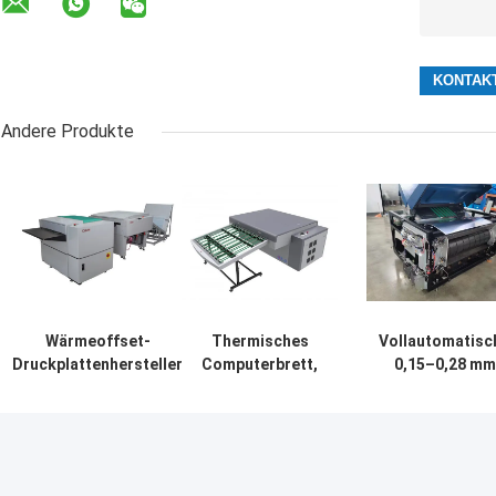
Andere Produkte
Wärmeoffset-
Thermisches
Vollautomatisc
Druckplattenhersteller
Computerbrett,
0,15–0,28 mm
Computer-
das Maschine,
thermische CT
Plattendruckmaschine
thermisches
Maschinensyst
220v
Brett CTP
für die Herstell
herstellt
von
Maschine, CTP-
Computerplatt