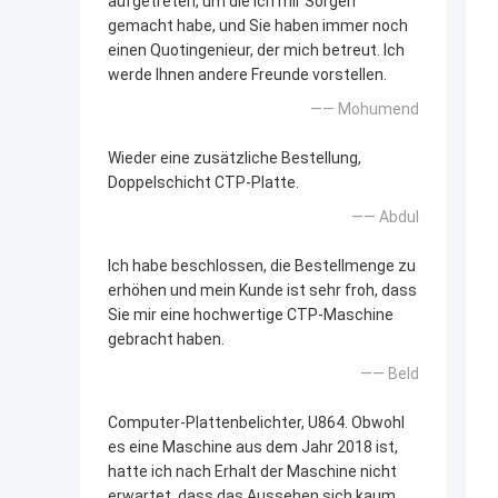
aufgetreten, um die ich mir Sorgen
gemacht habe, und Sie haben immer noch
einen Quotingenieur, der mich betreut. Ich
werde Ihnen andere Freunde vorstellen.
—— Mohumend
Wieder eine zusätzliche Bestellung,
Doppelschicht CTP-Platte.
—— Abdul
Ich habe beschlossen, die Bestellmenge zu
erhöhen und mein Kunde ist sehr froh, dass
Sie mir eine hochwertige CTP-Maschine
gebracht haben.
—— Beld
Computer-Plattenbelichter, U864. Obwohl
es eine Maschine aus dem Jahr 2018 ist,
hatte ich nach Erhalt der Maschine nicht
erwartet, dass das Aussehen sich kaum