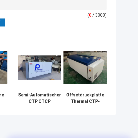
(
0
/ 3000)
he
Semi-Automatischer
Offsetdruckplatte
CTP CTCP
Thermal CTP-
P-
Offsetplattenbelichter
Maschine 2400 dpi
eme
Neu / Gebraucht
Variable
ung
Auflösung
en