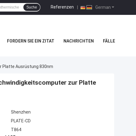
Referenzen
|
German
Suche
FORDERN SIE EIN ZITAT
NACHRICHTEN
FÄLLE
 Platte Ausrüstung 830nm
windigkeitscomputer zur Platte
Shenzhen
PLATE-CD
T864