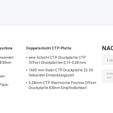
Brett herstellt
Maschine
herstellt,
NA
aschine
Doppelschicht CTP-Platte
erwendet
eine Schicht CTP-Druckplatte CTP
 830nm
Offset-Druckplatten 0,15-0,28 mm
1600 mm Violet CTP Druckplatte 22-30
Sekunden Entwicklungszeit
nen-
0.28mm CTP thermische Positive Offset
late-
Druckplatte 830nm Empfindlichkeit
0 Hz