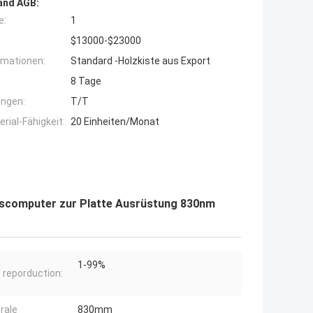
and AGB:
e:
1
$13000-$23000
rmationen:
Standard -Holzkiste aus Export
8 Tage
ngen:
T/T
ial-Fähigkeit:
20 Einheiten/Monat
scomputer zur Platte Ausrüstung 830nm
1-99%
 reporduction:
rale
830mm