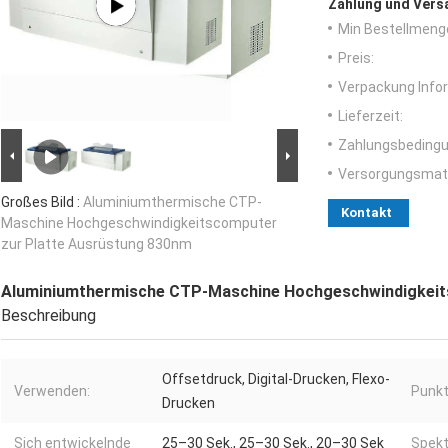
Zahlung und Vers
Min Bestellmeng
Preis:
Verpackung Info
Lieferzeit:
Zahlungsbedingu
Versorgungsmater
Großes Bild :
Aluminiumthermische CTP-
Kontakt
Maschine Hochgeschwindigkeitscomputer
zur Platte Ausrüstung 830nm
Aluminiumthermische CTP-Maschine Hochgeschwindigkeit
Beschreibung
Offsetdruck, Digital-Drucken, Flexo-
Verwenden:
Punkt
Drucken
Sich entwickelnde
25–30 Sek., 25–30 Sek., 20–30 Sek
Spekt