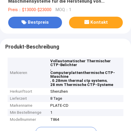
Maschinensysteme für die Herstellung von
Computerplatten
Preis：$13000-$23000
MOQ：1
Bestpreis
Kontakt
Produkt-Beschreibung
Vollautomatischer Thermischer
CTP-Belichter
,
Markieren
Computerplattenthermische CTP-
Maschine
,
,
0.28mm thermal ctp systems
28 mm Thermische CTP-Systeme
Herkunftsort
Shenzhen
Lieferzeit
8 Tage
Markenname
PLATE-CD
Min Bestellmenge
1
Modellnummer
T864