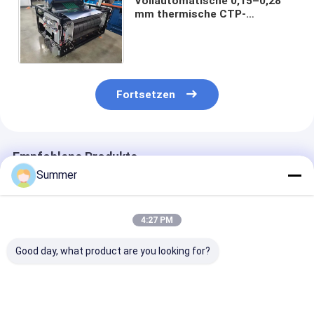
Vollautomatische 0,15–0,28
mm thermische CTP-
Maschinensysteme für die
Herstellung von
Computerplatten
Fortsetzen
Empfohlene Produkte
Summer
4:27 PM
Good day, what product are you looking for?
2300 1255 1200mm
Maximale Leistung
Indoor Consta
Vollautomatischer
1130 930 Thermal
Temperature 2