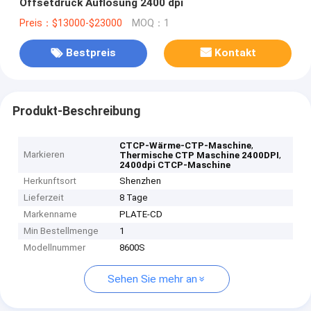
Offsetdruck Auflösung 2400 dpi
Preis：$13000-$23000
MOQ：1
Bestpreis
Kontakt
Produkt-Beschreibung
,
CTCP-Wärme-CTP-Maschine
Markieren
,
Thermische CTP Maschine 2400DPI
2400dpi CTCP-Maschine
Herkunftsort
Shenzhen
Lieferzeit
8 Tage
Markenname
PLATE-CD
Min Bestellmenge
1
Modellnummer
8600S
Sehen Sie mehr an