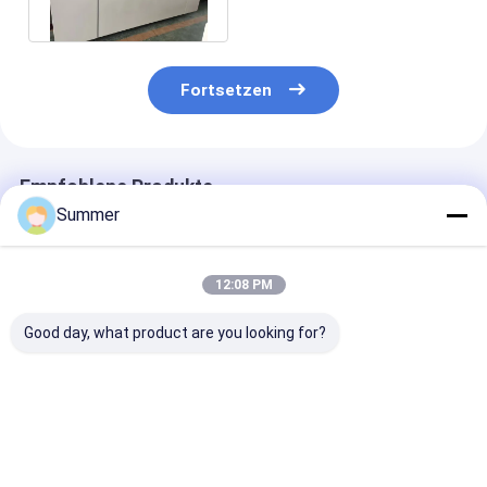
2400 dpi
Fortsetzen
Empfohlene Produkte
Summer
12:08 PM
Good day, what product are you looking for?
2300 1255 1200mm
Maximale Leistung
Indoor Consta
Vollautomatischer
1130 930 Thermal
Temperature 2
Thermodrucker, der
Plate Making
Thermal CTP
konsistente Druck
Machine Bietet
Machine Featu
über verschiedene
physikalische
Plate Repeatab
Bestpreis
Bestpreis
Bestprei
Etikettengrößen und
Dimension 2300
5 μm and Com