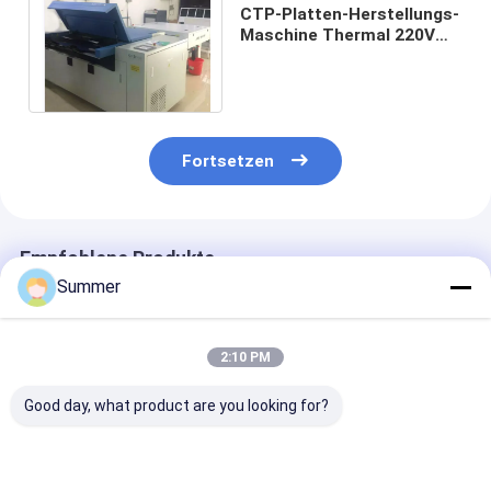
CTP-Platten-Herstellungs-
Maschine Thermal 220V
1030*930mm Thermo
empfindliches
Fortsetzen
Empfohlene Produkte
Summer
2:10 PM
Good day, what product are you looking for?
2300 1255 1200mm
Maximale Leistung
Indoor Consta
Vollautomatischer
1130 930 Thermal
Temperature 2