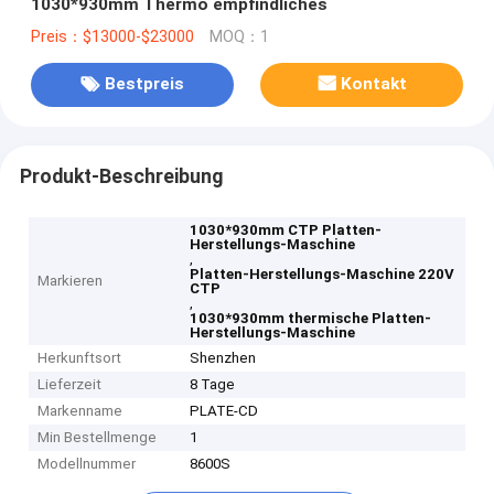
1030*930mm Thermo empfindliches
Preis：$13000-$23000
MOQ：1
Bestpreis
Kontakt
Produkt-Beschreibung
1030*930mm CTP Platten-
Herstellungs-Maschine
,
Platten-Herstellungs-Maschine 220V
Markieren
CTP
,
1030*930mm thermische Platten-
Herstellungs-Maschine
Herkunftsort
Shenzhen
Lieferzeit
8 Tage
Markenname
PLATE-CD
Min Bestellmenge
1
Modellnummer
8600S