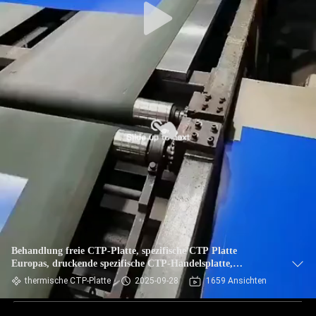
Behandlung freie CTP-Platte, spezifische CTP Platte
Europas, druckende spezifische CTP-Handelsplatte,
Offsetdruck CTP-Platte
thermische CTP-Platte
2025-09-28
1659 Ansichten