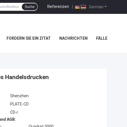
Referenzen
|
German
Suche
FORDERN SIE EIN ZITAT
NACHRICHTEN
FÄLLE
es Handelsdrucken
Shenzhen
PLATE-CD
CD-r
and AGB:
e:
Quadrat 3000