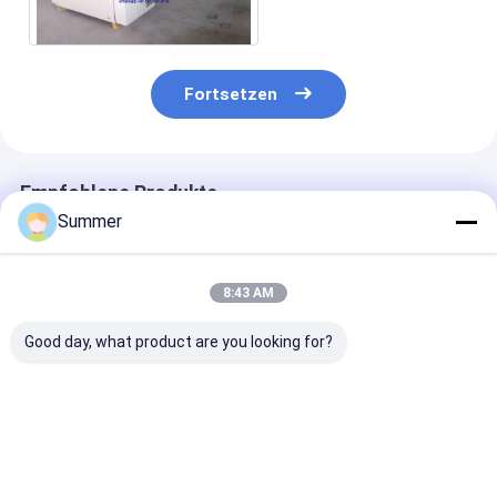
Fortsetzen
Empfohlene Produkte
Summer
8:43 AM
Good day, what product are you looking for?
Anpassbare CTCP-
Semi-automatischer
Max. Webbreit
Plattendruckmaschine
Computer-zu-
1350mm Digita
mit einer
Zylinderplatten-
Plattenbelicht
Geschwindigkeit von
Drucker 220V,
halbautomati
28 Stück/Stunde,
innovative
und automati
Bestpreis
Bestpreis
Bestprei
Belastung 220V,
Technologie, die eine
Funktionen, di