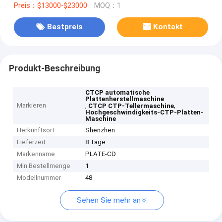
Preis：$13000-$23000
MOQ：1
Bestpreis
Kontakt
Produkt-Beschreibung
CTCP automatische
Plattenherstellmaschine
Markieren
,
,
CTCP CTP-Tellermaschine
Hochgeschwindigkeits-CTP-Platten-
Maschine
Herkunftsort
Shenzhen
Lieferzeit
8 Tage
Markenname
PLATE-CD
Min Bestellmenge
1
Modellnummer
48
Sehen Sie mehr an