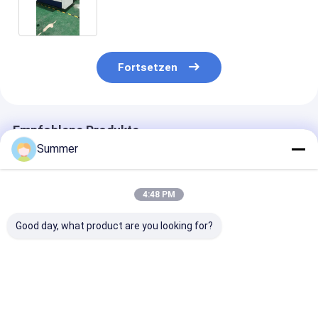
Fortsetzen
Empfohlene Produkte
Summer
4:48 PM
Good day, what product are you looking for?
Anpassbare CTCP-
Semi-automatischer
Max. Webbreit
Plattendruckmaschine
Computer-zu-
1350mm Digita
mit einer
Zylinderplatten-
Plattenbelicht
Geschwindigkeit von
Drucker 220V,
halbautomati
28 Stück/Stunde,
innovative
und automati
Bestpreis
Bestpreis
Bestprei