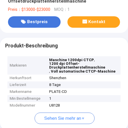
Offsetdruckplattenherstellmaschine
Preis：$13000-$23000
MOQ：1
Bestpreis
Kontakt
Produkt-Beschreibung
,
Maschine 1200dpi CTCP
1200 dpi Offset-
Markieren
Druckplattenherstellmaschine
,
Voll automatische CTCP-Maschine
Herkunftsort
Shenzhen
Lieferzeit
8 Tage
Markenname
PLATE-CD
Min Bestellmenge
1
Modellnummer
U8128
Sehen Sie mehr an