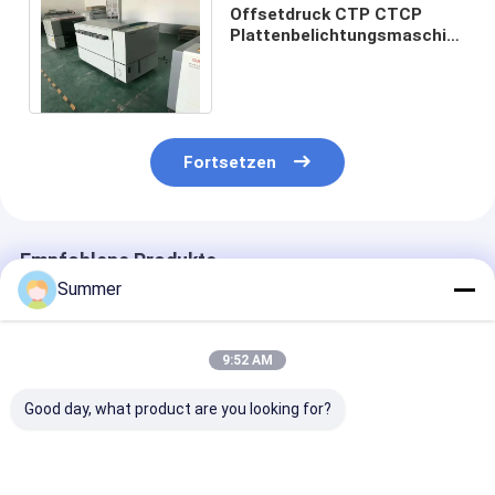
Offsetdruck CTP CTCP
Plattenbelichtungsmaschine
hohe Präzision
Fortsetzen
Empfohlene Produkte
Summer
9:52 AM
Good day, what product are you looking for?
Anpassbare CTCP-
Semi-automatischer
Max. Webbreit
Plattendruckmaschine
Computer-zu-
1350mm Digita