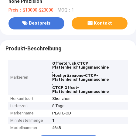
hohe Präzision
Preis：$13000-$23000
MOQ：1
Bestpreis
Kontakt
Produkt-Beschreibung
Offsetdruck CTCP
Plattenbelichtungsmaschine
,
Hochpräzisions-CTCP-
Markieren
Plattenbelichtungsmaschine
,
CTCP Offset-
Plattenbelichtungsmaschine
Herkunftsort
Shenzhen
Lieferzeit
8 Tage
Markenname
PLATE-CD
Min Bestellmenge
1
Modellnummer
4648