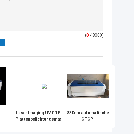
(
0
/ 3000)
Laser Imaging UV CTP CTCP
830nm automatische
Plattenbelichtungsmaschine
CTCP-
e
220V Hohe Haltbarkeit
Plattenherstellung
Maschine