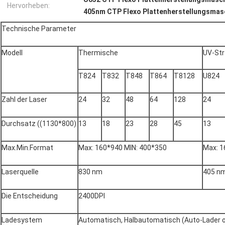
Hervorheben:
405nm CTP Flexo Plattenherstellungsmas
Technische Parameter
Modell
Thermische
UV-Str
T824
T832
T848
T864
T8128
U824
Zahl der Laser
24
32
48
64
128
24
Durchsatz ((1130*800)
13
18
23
28
45
13
Max.Min.Format
Max: 160*940 MIN: 400*350
Max: 1
Laserquelle
830 nm
405 n
Die Entscheidung
2400DPI
Ladesystem
Automatisch, Halbautomatisch (Auto-Lader o