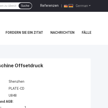
Referenzen
|
German
Suche
FORDERN SIE EIN ZITAT
NACHRICHTEN
FÄLLE
schine Offsetdruck
Shenzhen
PLATE-CD
U848
and AGB:
e:
1