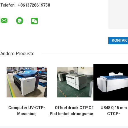
Telefon:
+8613728619758
Andere Produkte
Computer UV-CTP-
Offsetdruck CTP CTCP
U848 0,15 mm
Maschine,
Plattenbelichtungsmaschine
CTCP-
Halbautomatische
hohe Präzision
Plattenmaschin
CTCP-
mit 48