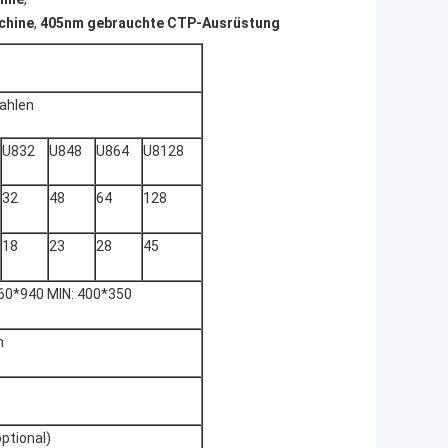
chine
,
405nm gebrauchte CTP-Ausrüstung
ahlen
U832
U848
U864
U8128
32
48
64
128
18
23
28
45
60*940 MIN: 400*350
m
ptional)