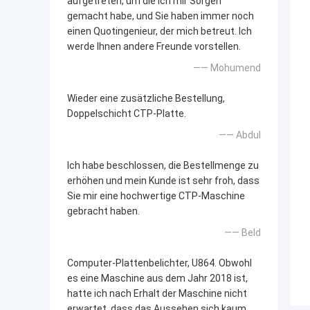
aufgetreten, um die ich mir Sorgen
gemacht habe, und Sie haben immer noch
einen Quotingenieur, der mich betreut. Ich
werde Ihnen andere Freunde vorstellen.
—— Mohumend
Wieder eine zusätzliche Bestellung,
Doppelschicht CTP-Platte.
—— Abdul
Ich habe beschlossen, die Bestellmenge zu
erhöhen und mein Kunde ist sehr froh, dass
Sie mir eine hochwertige CTP-Maschine
gebracht haben.
—— Beld
Computer-Plattenbelichter, U864. Obwohl
es eine Maschine aus dem Jahr 2018 ist,
hatte ich nach Erhalt der Maschine nicht
erwartet, dass das Aussehen sich kaum