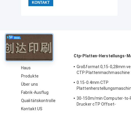
über
Ctp-Platten-Herstellungs-M
Großformat 0,15-0,28mm v
Haus
CTP Plattenmachmaschine
Produkte
Schnellgeschwindigkeit
0.15-0.4mm CTP
Über uns
Plattenherstellungsmaschi
Fabrik-Ausflug
Prozessor, hohe Präzision
30-150m/min Computer-to-P
Qualitätskontrolle
Drucker cTP Offset-
Kontakt US
Druckplattenhersteller 50-6