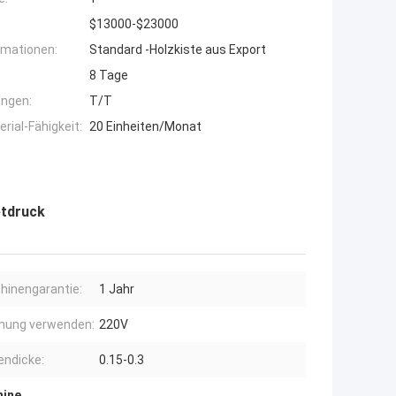
$13000-$23000
rmationen:
Standard -Holzkiste aus Export
8 Tage
ngen:
T/T
ial-Fähigkeit:
20 Einheiten/Monat
etdruck
hinengarantie:
1 Jahr
nung verwenden:
220V
endicke:
0.15-0.3
hine
,