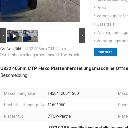
Preis:
Verpackung Info
Lieferzeit:
Zahlungsbedingu
Versorgungsmater
Großes Bild :
U832 405nm CTP Flexo
Kontakt
Plattenherstellungsmaschine Offsetdruck
U832 405nm CTP Flexo Plattenherstellungsmaschine Offs
Beschreibung
Maschinengröße:
1450*1200*1300
Masc
Höchstleistungsgröße:
1160*960
Span
Plattentyp:
CTCP-Platte
Platt
U832 CTP Flexo Plattenherstellungsmasc