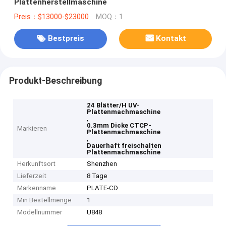
Plattenherstellmaschine
Preis：$13000-$23000
MOQ：1
Bestpreis
Kontakt
Produkt-Beschreibung
24 Blätter/H UV-
Plattenmachmaschine
,
0.3mm Dicke CTCP-
Markieren
Plattenmachmaschine
,
Dauerhaft freischalten
Plattenmachmaschine
Herkunftsort
Shenzhen
Lieferzeit
8 Tage
Markenname
PLATE-CD
Min Bestellmenge
1
Modellnummer
U848