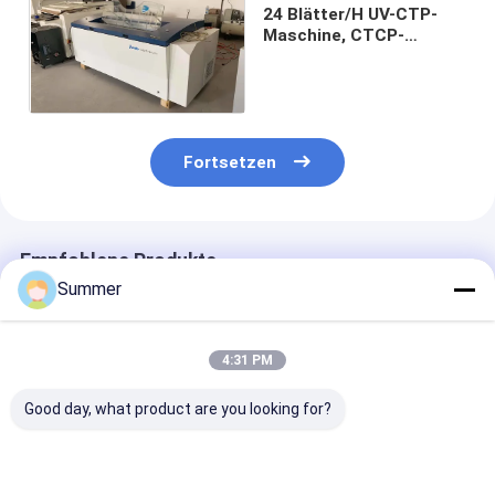
24 Blätter/H UV-CTP-
Maschine, CTCP-
Plattenherstellmaschine
Fortsetzen
Empfohlene Produkte
Summer
4:31 PM
Good day, what product are you looking for?
Anpassbare CTCP-
Semi-automatischer
Max. Webbreit
Plattendruckmaschine
Computer-zu-
1350mm Digita